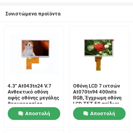
Συνιστώμενα προϊόντα
4.3" At043tn24 V.7
Οθόνη LCD 7 ιντσών
Ανθεκτικό οθόνη
At070tn94 400nits
Σπίτι
αφής οθόνης μεγάλης
RGB, Έγχρωμη οθόνη
θερμοκρασίας
LCD TFT 50 ακίδων
Προϊόντα
Αποστολή
Αποστολή
ερώτησης
ερώτησης
Βίντεο