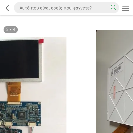
3
/
4