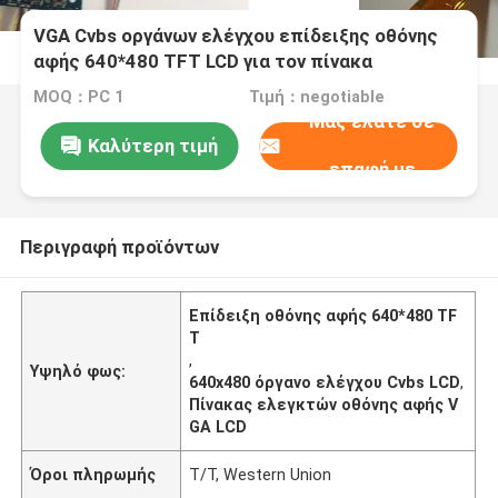
VGA Cvbs οργάνων ελέγχου επίδειξης οθόνης
αφής 640*480 TFT LCD για τον πίνακα
ελεγκτών
MOQ：PC 1
Τιμή：negotiable
Μας ελάτε σε
Καλύτερη τιμή
επαφή με
Περιγραφή προϊόντων
Επίδειξη οθόνης αφής 640*480 TF
T
,
Υψηλό φως:
640x480 όργανο ελέγχου Cvbs LCD
,
Πίνακας ελεγκτών οθόνης αφής V
GA LCD
Όροι πληρωμής
T/T, Western Union