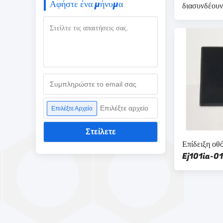
Αφήστε ένα μήνυμα
διασυνδέουν
οθόνης TFT
Επιλέξτε αρχείο
Επιλέξτε Αρχείο
Στείλετε
Επίδειξη οθ
Ej101ia-0
κατάλληλη β