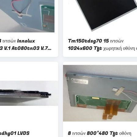
ιντσών Innolux
Tm150tdsg70 15 ιντσών
 V.1 At080tn03 V.7
1024x600 Tft χωρητική οθόνη 
CD οθόνης
οθόνη LCD
sdhg01 LVDS
8 ιντσών 800*480 Tft οθόνη