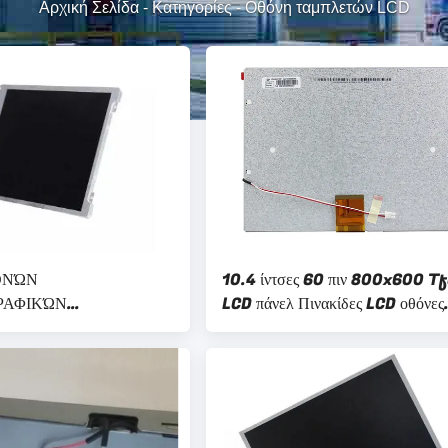
Αρχική Σελίδα
-
Κατηγορίες
-
Οθόνη ταμπλετών LCD
ΕΘΝΏΝ
10.4 ίντσες 60 πιν 800x600 T
ΡΑΦΙΚΏΝ
LCD πάνελ Πινακίδες LCD οθόνες
ΩΝ TFT 8,4 επίδειξη
250cd/M2 Lsa40at9001
 Tm084sdhg01-00
ianma LCD ίντσας