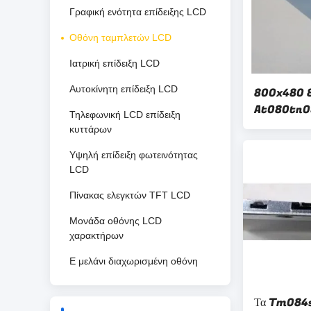
Γραφική ενότητα επίδειξης LCD
Οθόνη ταμπλετών LCD
Ιατρική επίδειξη LCD
Αυτοκίνητη επίδειξη LCD
800x480 8 
At080tn03
Τηλεφωνική LCD επίδειξη
Πινακίδιο L
κυττάρων
Υψηλή επίδειξη φωτεινότητας
LCD
Πίνακας ελεγκτών TFT LCD
Μονάδα οθόνης LCD
χαρακτήρων
E μελάνι διαχωρισμένη οθόνη
Τα Tm084