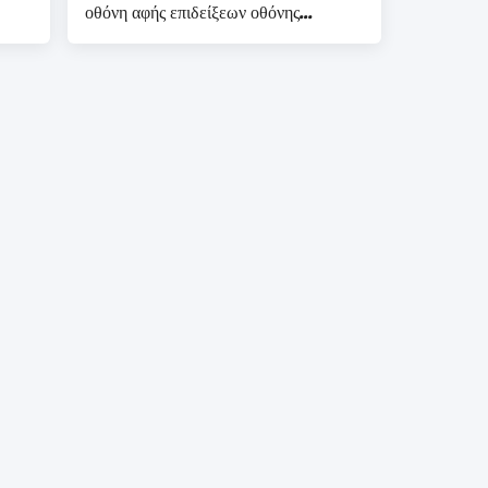
οθόνη αφής επιδείξεων οθόνης
ταμπλετών LCD Lvds καρφιτσών
Ej101ia-01g