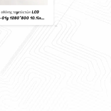
ΕΘΝΏΝ
10.4 ίντσες 60 πιν 800x600 T
ΡΑΦΙΚΏΝ
LCD πάνελ Πινακίδες LCD οθόνες
ΩΝ TFT 8,4 επίδειξη
250cd/M2 Lsa40at9001
 Tm084sdhg01-00
ianma LCD ίντσας
70 15 ιντσών
Lsa40at9001 10,4 ίντσες 60 π
ft χωρητική οθόνη αφής
800x600 Tft LCD οθόνη Ενότη
πλοήγησης οχήματος