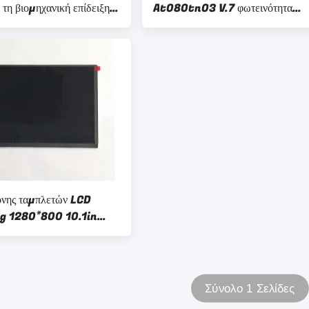
 τη βιομηχανική επίδειξη
At080tn03 V.7 φωτεινότητα
 LCD 8,4 ίντσα
300cd/M2 Tablet Lcd οθόνη
όνης ταμπλετών LCD
1g 1280*800 10.1in
ιομηχανική επίδειξη
Σύνολο 1 Σελίδες