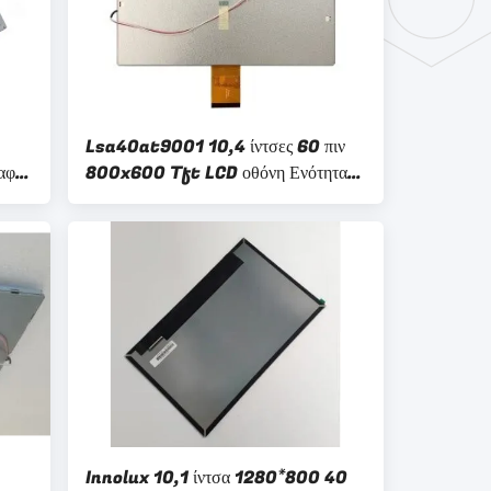
Lsa40at9001 10,4 ίντσες 60 πιν
αφής
800x600 Tft LCD οθόνη Ενότητα
πλοήγησης οχήματος
Innolux 10,1 ίντσα 1280*800 40