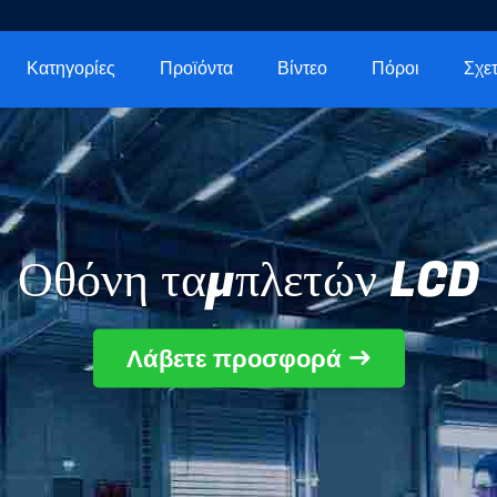
Κατηγορίες
Προϊόντα
Βίντεο
Πόροι
Οθόνη ταμπλετών LCD
Λάβετε προσφορά