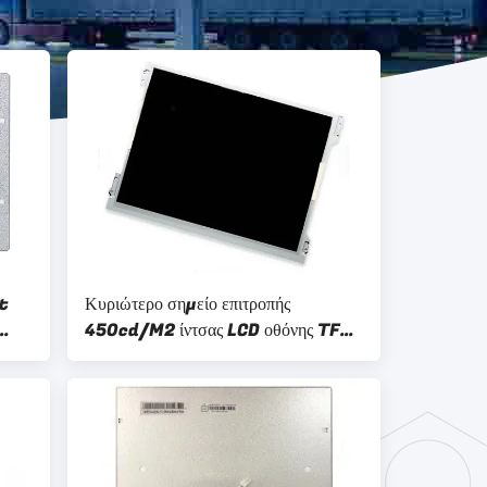
ft
Κυριώτερο σημείο επιτροπής
450cd/M2 ίντσας LCD οθόνης TFT
12,1 διεπαφών LCD Lvds
Tm121tdsg02