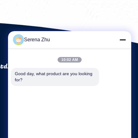
Serena Zhu
10:02 AM
td.
Good day, what product are you looking 
for?
Γρήγοροι σύνδεσμοι
Εταιρικό Προφίλ
Γύρος εργοστασίων
Ποιοτικός έλεγχος
Sitemap