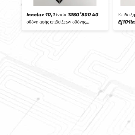
Οθόνη ΔΙ
ΕΙΔΗΣΕΟΓ
ΠΡΑΚΤΟΡΕΊ
επιτροπής
800x600 T
Tm150tdsg
1024x600 T
οθόνη LCD