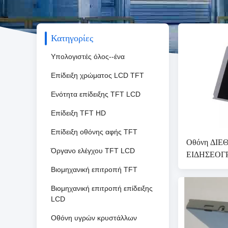
Κατηγορίες
Υπολογιστές όλος--ένα
Επίδειξη χρώματος LCD TFT
Ενότητα επίδειξης TFT LCD
Επίδειξη TFT HD
Επίδειξη οθόνης αφής TFT
Οθόνη ΔΙ
Όργανο ελέγχου TFT LCD
ΕΙΔΗΣΕΟΓ
ΠΡΑΚΤΟΡΕΊ
Βιομηχανική επιτροπή TFT
επιτροπής
Βιομηχανική επιτροπή επίδειξης
800x600 T
LCD
Οθόνη υγρών κρυστάλλων