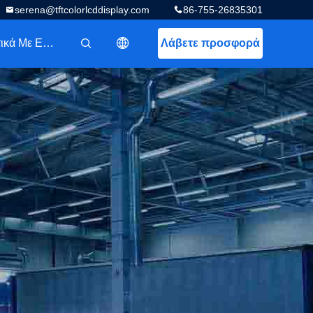
serena@tftcolorlcddisplay.com
86-755-26835301
Σχετικά Με Εμάς
Λάβετε προσφορά
描述