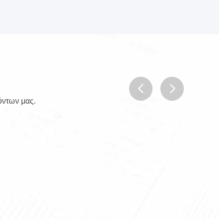
όντων μας.
prev
next