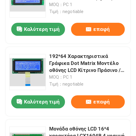
MOQ：PC 1
Τιμή：negotiable
Σχετικά με εμάς
Καλύτερη τιμή
επαφή
Επισκέψεις στο εργοστάσιο
Έλεγχος Ποιότητας
192*64 Χαρακτηριστικά
Γράφικα Dot Matrix Μοντέλο
οθόνης LCD Κίτρινο Πράσινο /
Επικοινωνήστε μαζί μας
Μπλε Λευκό
MOQ：PC 1
Τιμή：negotiable
Ειδήσεις
Καλύτερη τιμή
επαφή
Ζητήστε Προσφορά
Μονάδα οθόνης LCD 16*4
Υπολογιστές όλος--ένα
χαρακτήρα LCX1604B 4 γραμμή