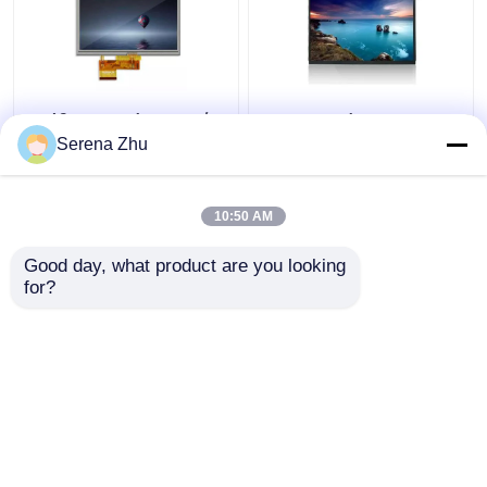
επίδειξη οθόνης αφής
10.1 ιντσών 1280x800
67Pins TFT
40Pin TFT οθόνη αφής
Serena Zhu
AT050TN34 V.1 5
οθόνη οθόνη Ips 10,1
επίδειξη Hdmi
ιντσών 1280x800
400cd/M2 ίντσας LCD
10:50 AM
Καλύτερη τιμή
Καλύτερη τιμή
Good day, what product are you looking 
for?
επαφή
επαφή
Δείτε περισσότερων
Αρχική Σελίδα
Περίπου εμείς
επαφή
Desktop Site
Sitemap
Πολιτική μυστικότητας