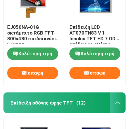
EJ050NA-01G
Επίδειξη LCD
οκτάμπιτο RGB TFT
AT070TN83 V.1
800x480 επιδεικνύει
Innolux TFT HD 7 ODM
5 ίντσα
επίδειξης οθόνης
αφής ίντσας HDMI
Καλύτερη τιμή
Καλύτερη τιμή
επαφή
επαφή
Επίδειξη οθόνης αφής TFT
(12)