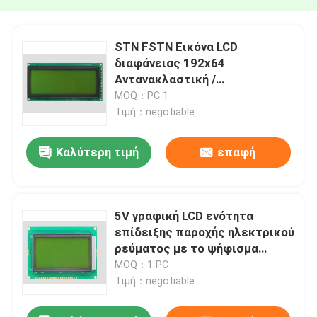
STN FSTN Εικόνα LCD
διαφάνειας 192x64
Αντανακλαστική /
Αντανακλαστική / Μεταδοτική
MOQ：PC 1
Τιμή：negotiable
Καλύτερη τιμή
επαφή
5V γραφική LCD ενότητα
επίδειξης παροχής ηλεκτρικού
ρεύματος με το ψήφισμα
128*64
MOQ：1 PC
Τιμή：negotiable