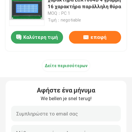
16 χαρακτήρα παράλληλη θύρα
MOQ：PC 1
Επίδειξη χρώματος LCD TFT
Τιμή：negotiable
Ενότητα επίδειξης TFT LCD
Καλύτερη τιμή
επαφή
Επίδειξη TFT HD
Δείτε περισσότερων
Επίδειξη οθόνης αφής TFT
Αφήστε ένα μήνυμα
Όργανο ελέγχου TFT LCD
We bellen je snel terug!
Βιομηχανική επιτροπή TFT
Βιομηχανική επιτροπή επίδειξης LCD