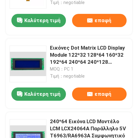
Τιμή：negotiable
Καλύτερη τιμή
επαφή
Εικόνες Dot Matrix LCD Display
Module 122*32 128*64 160*32
192*64 240*64 240*128
320*240
MOQ：PC 1
Τιμή：negotiable
Καλύτερη τιμή
επαφή
Σπίτι
Προϊόντα
240*64 Εικόνα LCD Μοντέλο
LCM LCX24064A Παράλληλο 5V
T6963/RA6963A Συμφωνητικό
Βίντεο