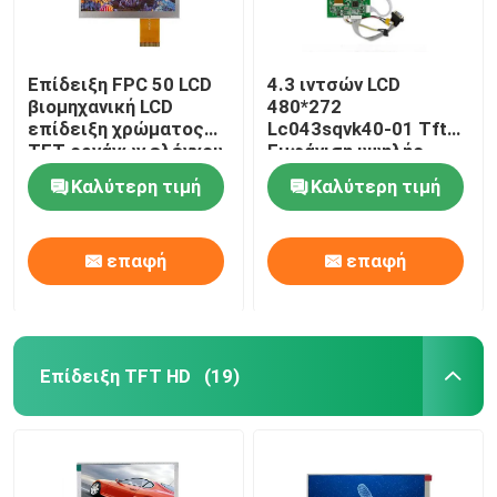
Επίδειξη FPC 50 LCD
4.3 ιντσών LCD
βιομηχανική LCD
480*272
επίδειξη χρώματος
Lc043sqvk40-01 Tft
TFT οργάνων ελέγχου
Εμφάνιση υψηλής
καρφιτσών
ανάλυσης Ttl
Καλύτερη τιμή
Καλύτερη τιμή
επαφή
επαφή
Επίδειξη TFT HD
(19)