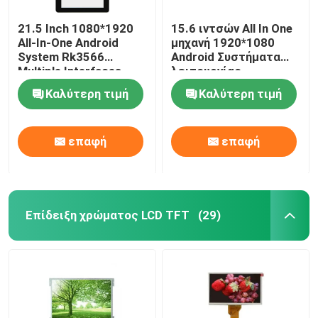
21.5 Inch 1080*1920
15.6 ιντσών All In One
Πίνακας ελεγκτών TFT LCD
All-In-One Android
μηχανή 1920*1080
System Rk3566
Android Συστήματα
Multiple Interfaces
λειτουργίας
Μονάδα οθόνης LCD χαρακτήρων
Adjustable Brightness
Υποστήριξη
Καλύτερη τιμή
Καλύτερη τιμή
Πολλαπλών
διεπαφών Πολλαπλές
E μελάνι διαχωρισμένη οθόνη
γλώσσες
επαφή
επαφή
Επίδειξη χρώματος LCD TFT
(29)