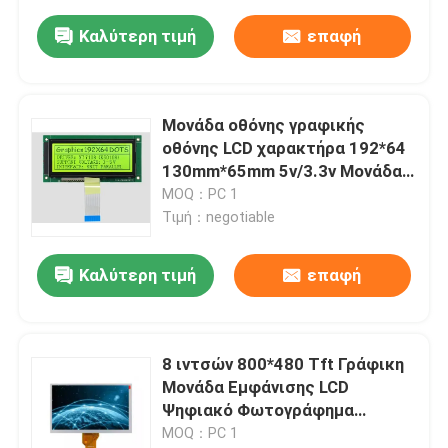
Καλύτερη τιμή
επαφή
Μονάδα οθόνης γραφικής
οθόνης LCD χαρακτήρα 192*64
130mm*65mm 5v/3.3v Μονάδα
οθόνης πινάκης
MOQ：PC 1
Τιμή：negotiable
Καλύτερη τιμή
επαφή
8 ιντσών 800*480 Tft Γράφικη
Μονάδα Εμφάνισης LCD
Ψηφιακό Φωτογράφημα
At080tn64
MOQ：PC 1