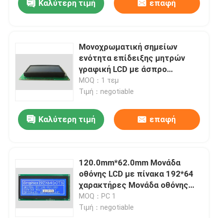
Καλύτερη τιμή
επαφή
Μονοχρωματική σημείων
ενότητα επίδειξης μητρών
γραφική LCD με άσπρο
Backlighting
MOQ：1 τεμ
Τιμή：negotiable
Καλύτερη τιμή
επαφή
120.0mm*62.0mm Μονάδα
οθόνης LCD με πίνακα 192*64
χαρακτήρες Μονάδα οθόνης
LCD
MOQ：PC 1
Τιμή：negotiable