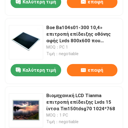
Καλύτερη τιμή
επαφή
Boe Ba104s01-300 10,4»
επιτροπή επίδειξης οθόνης
αφής Lvds 800x600 που
οδηγείται που ενσωματώνεται
MOQ：PC 1
Τιμή：negotiable
Καλύτερη τιμή
επαφή
Βιομηχανική LCD Tianma
επιτροπή επίδειξης Lvds 15
ίντσα Tm150tdsg70 1024*768
MOQ：1 PC
Τιμή：negotiable