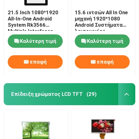
21.5 Inch 1080*1920
15.6 ιντσών All In One
Πίνακας ελεγκτών TFT LCD
All-In-One Android
μηχανή 1920*1080
System Rk3566
Android Συστήματα
Multiple Interfaces
λειτουργίας
Μονάδα οθόνης LCD χαρακτήρων
Adjustable Brightness
Υποστήριξη
Καλύτερη τιμή
Καλύτερη τιμή
Πολλαπλών
διεπαφών Πολλαπλές
E μελάνι διαχωρισμένη οθόνη
γλώσσες
επαφή
επαφή
Επίδειξη χρώματος LCD TFT
(29)