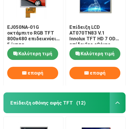
EJ050NA-01G
Επίδειξη LCD
οκτάμπιτο RGB TFT
AT070TN83 V.1
800x480 επιδεικνύει
Innolux TFT HD 7 ODM
5 ίντσα
επίδειξης οθόνης
αφής ίντσας HDMI
Καλύτερη τιμή
Καλύτερη τιμή
επαφή
επαφή
Επίδειξη οθόνης αφής TFT
(12)