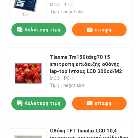
MOQ：1 PC
Τιμή：negotiable
Σχετικά με εμάς
Καλύτερη τιμή
επαφή
Επισκέψεις στο εργοστάσιο
Έλεγχος Ποιότητας
Tianma Tm150tdsg70 15
επιτροπή επίδειξης οθόνης
lap-top ίντσας LCD 300cd/M2
Επικοινωνήστε μαζί μας
MOQ：PC 1
Τιμή：negotiable
Ειδήσεις
Καλύτερη τιμή
επαφή
Ζητήστε Προσφορά
Οθόνη TFT Innolux LCD 10,4
Υπολογιστές όλος--ένα
ίντσας και επιτροπή επίδειξης