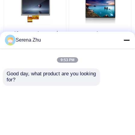
επίδειξη οθόνης αφής
10.1 ιντσών 1280x800
67Pins TFT
40Pin TFT οθόνη αφής
Serena Zhu
AT050TN34 V.1 5
οθόνη οθόνη Ips 10,1
επίδειξη Hdmi
ιντσών 1280x800
400cd/M2 ίντσας LCD
9:53 PM
Καλύτερη τιμή
Καλύτερη τιμή
Good day, what product are you looking 
for?
επαφή
επαφή
Δείτε περισσότερων
Αρχική Σελίδα
Περίπου εμείς
επαφή
Desktop Site
Sitemap
Πολιτική μυστικότητας