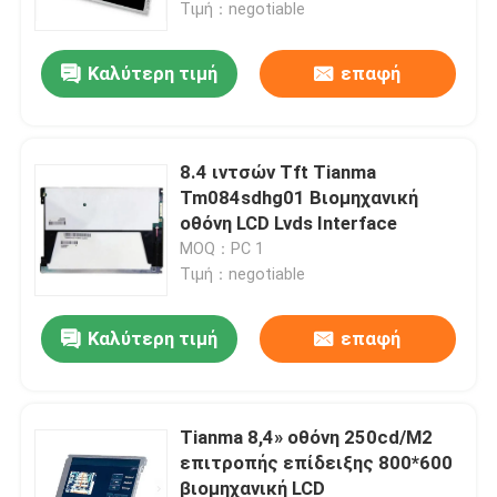
Τιμή：negotiable
Καλύτερη τιμή
επαφή
8.4 ιντσών Tft Tianma
Tm084sdhg01 Βιομηχανική
οθόνη LCD Lvds Interface
MOQ：PC 1
Τιμή：negotiable
Καλύτερη τιμή
επαφή
Σπίτι
Προϊόντα
Tianma 8,4» οθόνη 250cd/M2
επιτροπής επίδειξης 800*600
βιομηχανική LCD
Βίντεο