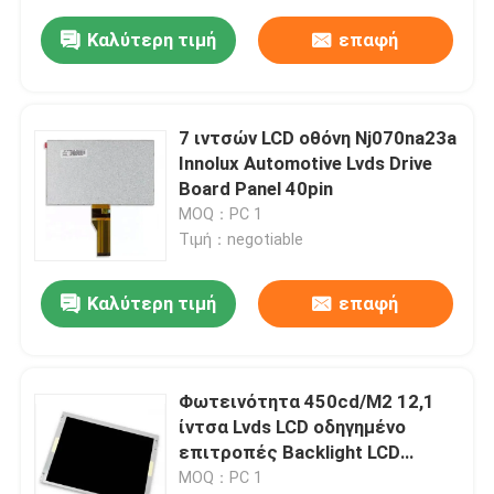
Καλύτερη τιμή
επαφή
7 ιντσών LCD οθόνη Nj070na23a
Innolux Automotive Lvds Drive
Board Panel 40pin
MOQ：PC 1
Τιμή：negotiable
Καλύτερη τιμή
επαφή
Φωτεινότητα 450cd/M2 12,1
ίντσα Lvds LCD οδηγημένο
επιτροπές Backlight LCD
Tm121sds01
MOQ：PC 1