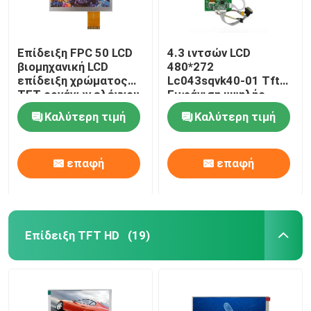
Επίδειξη FPC 50 LCD
4.3 ιντσών LCD
βιομηχανική LCD
480*272
επίδειξη χρώματος
Lc043sqvk40-01 Tft
TFT οργάνων ελέγχου
Εμφάνιση υψηλής
καρφιτσών
ανάλυσης Ttl
Καλύτερη τιμή
Καλύτερη τιμή
επαφή
επαφή
Επίδειξη TFT HD
(19)